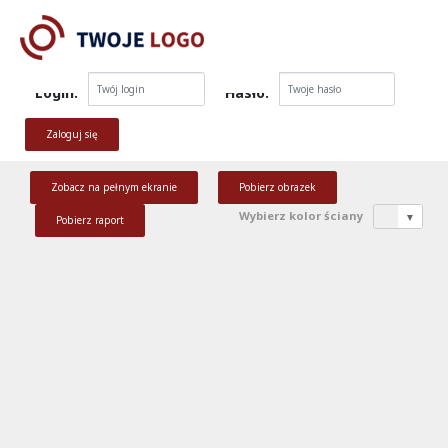
Login:
Hasło:
Zobacz na pełnym ekranie
Pobierz obrazek
Wybierz kolor ściany
▼
Pobierz raport